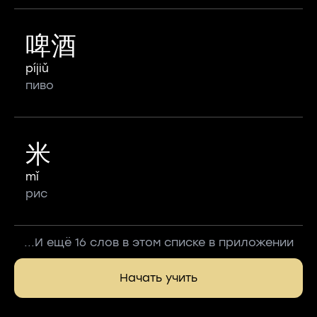
啤酒
píjiǔ
пиво
米
mǐ
рис
...И ещё 16 слов в этом списке в приложении
Начать учить