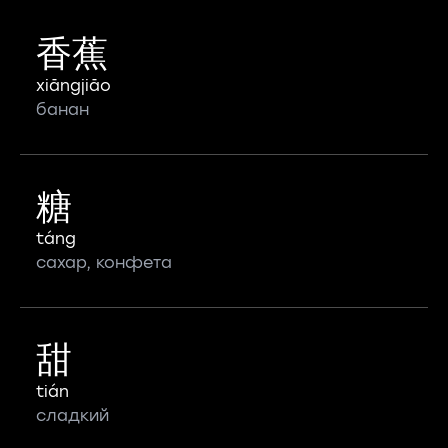
香蕉
xiāngjiāo
банан
糖
táng
сахар, конфета
甜
tián
сладкий