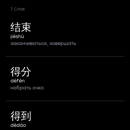
7 Слов
结束
jiéshù
заканчиваться, завершать
得分
défēn
набрать очко
得到
dédào