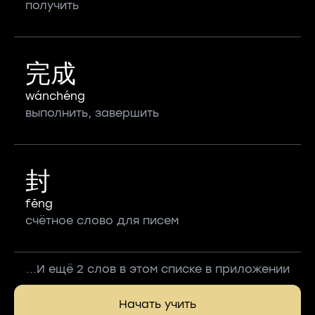
получить
完成
wánchéng
выполнить, завершить
封
fēng
счётное слово для писем
...И ещё 2 слов в этом списке в приложении
Начать учить