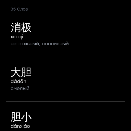
35 Слов
消极
xiāojí
негативный, пассивный
大胆
dàdǎn
смелый
胆小
dǎnxiǎo