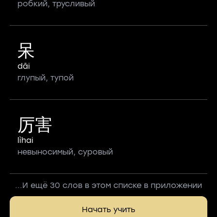
робкий, трусливый
呆
dāi
глупый, тупой
厉害
lìhai
невыносимый, суровый
...И ещё 30 слов в этом списке в приложении
Начать учить