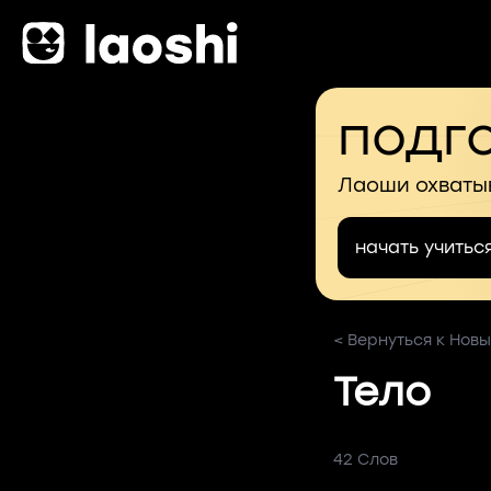
подго
Лаоши охваты
начать учитьс
< Вернуться к Новы
Тело
42 Слов