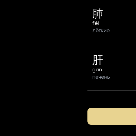
肺
fèi
лёгкие
肝
gān
печень