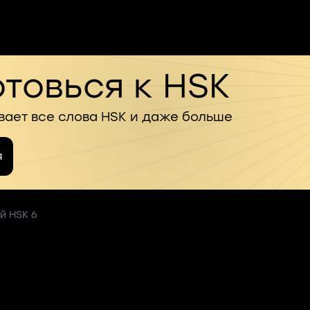
товься к HSK
вает все слова HSK и даже больше
я
й HSK 6