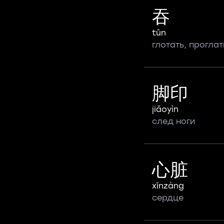
吞
tūn
глотать, прогла
脚印
jiǎoyìn
след ноги
心脏
xīnzàng
сердце