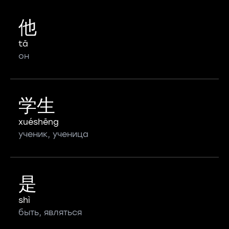
他
tā
он
学生
xuéshēng
ученик, ученица
是
shì
быть, являться