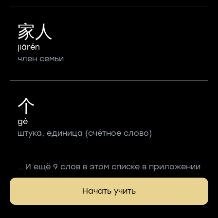
家人
jiārén
член семьи
个
gè
штука, единица (счётное слово)
...И ещё 9 слов в этом списке в приложении
Начать учить