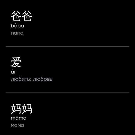
爸爸
bàba
папа
爱
ài
любить; любовь
妈妈
māma
мама