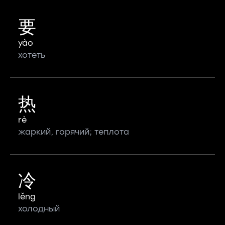
要
yào
хотеть
热
rè
жаркий, горячий; теплота
冷
lěng
холодный