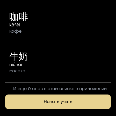
咖啡
kāfēi
кофе
牛奶
niúnǎi
молоко
...И ещё 0 слов в этом списке в приложении
Начать учить