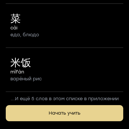
菜
cài
еда, блюдо
米饭
mǐfàn
варёный рис
...И ещё 5 слов в этом списке в приложении
Начать учить