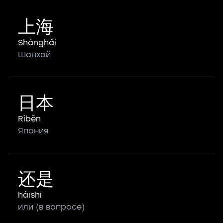
上海
Shànghǎi
Шанхай
日本
Rìběn
Япония
还是
háishi
или (в вопросе)