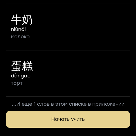
牛奶
niúnǎi
молоко
蛋糕
dàngāo
торт
...И ещё 1 слов в этом списке в приложении
Начать учить