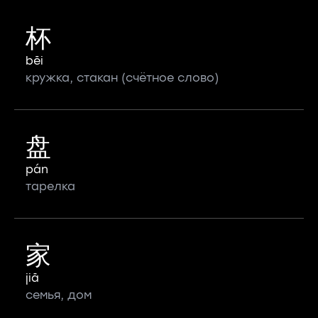
杯
bēi
кружка, стакан (счётное слово)
盘
pán
тарелка
家
jiā
семья, дом