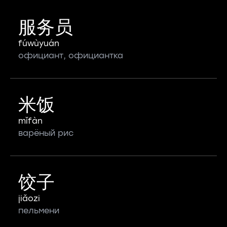
服务员
fúwùyuán
официант, официантка
米饭
mǐfàn
варёный рис
饺子
jiǎozi
пельмени