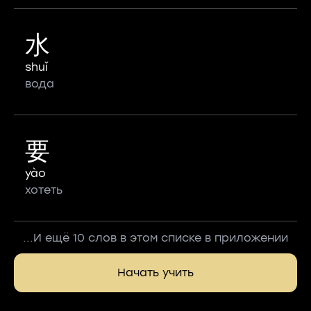
水
shuǐ
вода
要
yào
хотеть
...И ещё 10 слов в этом списке в приложении
Начать учить