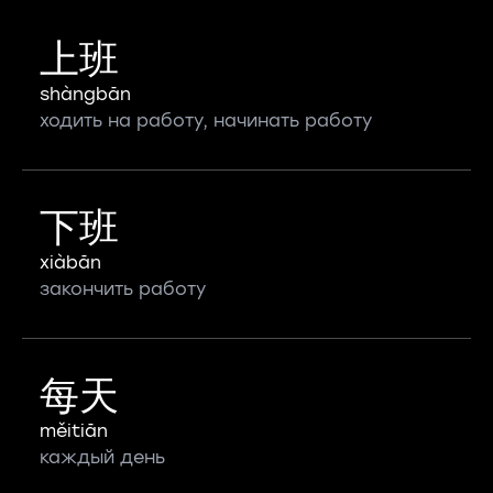
上班
shàngbān
ходить на работу, начинать работу
下班
xiàbān
закончить работу
每天
měitiān
каждый день