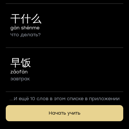
干什么
gàn shénme
Что делать?
早饭
zǎofàn
завтрак
...И ещё 10 слов в этом списке в приложении
Начать учить