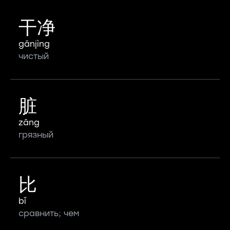
干净
gānjìng
чистый
脏
zāng
грязный
比
bǐ
сравнить; чем