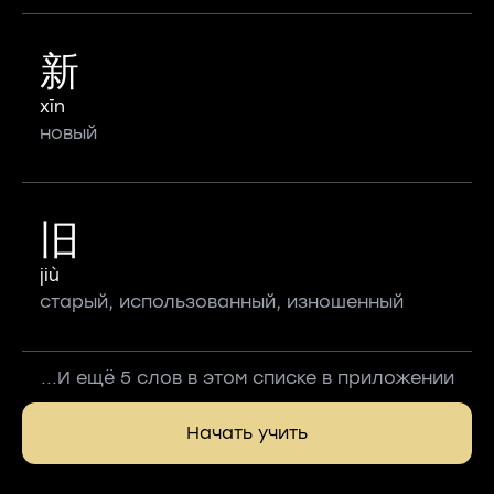
新
xīn
новый
旧
jiù
старый, использованный, изношенный
...И ещё 5 слов в этом списке в приложении
Начать учить