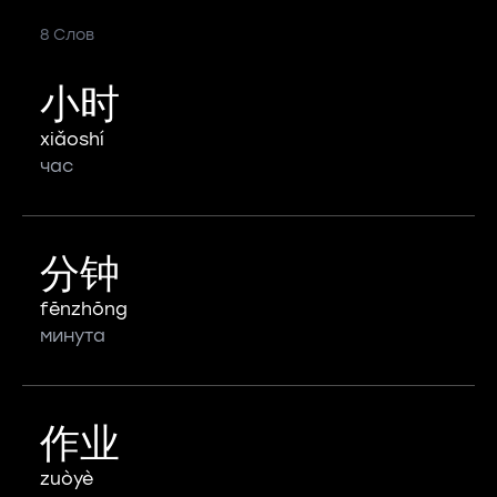
8 Слов
小时
xiǎoshí
час
分钟
fēnzhōng
минута
作业
zuòyè