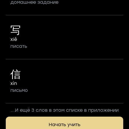
домашнее задание
写
xiě
писать
信
xìn
письмо
...И ещё 3 слов в этом списке в приложении
Начать учить