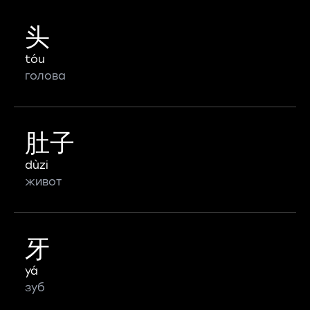
头
tóu
голова
肚子
dùzi
живот
牙
yá
зуб