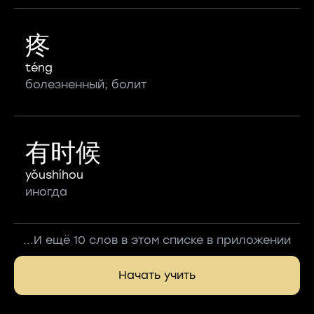
疼
téng
болезненный; болит
有时候
yǒushíhou
иногда
...И ещё 10 слов в этом списке в приложении
Начать учить