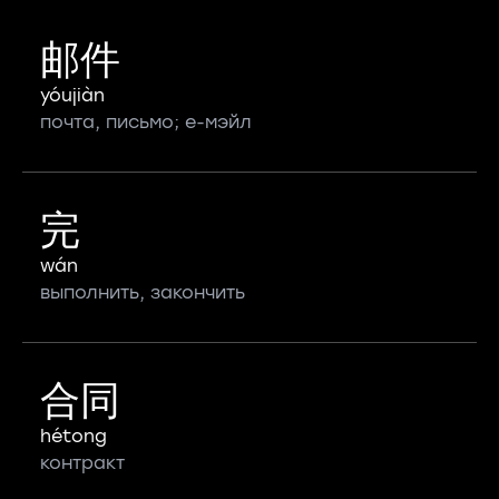
邮件
yóujiàn
почта, письмо; е-мэйл
完
wán
выполнить, закончить
合同
hétong
контракт