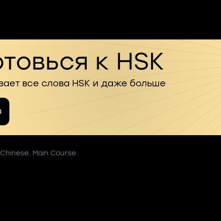
товься к HSK
вает все слова HSK и даже больше
я
 Chinese. Main Course