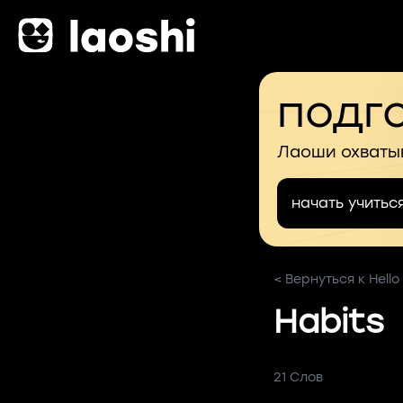
подго
Лаоши охваты
начать учитьс
< Вернуться к Hello
Habits
21 Слов