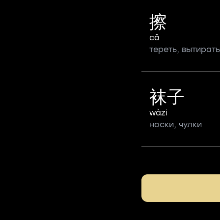
擦
cā
тереть, вытирать
袜子
wàzi
носки, чулки