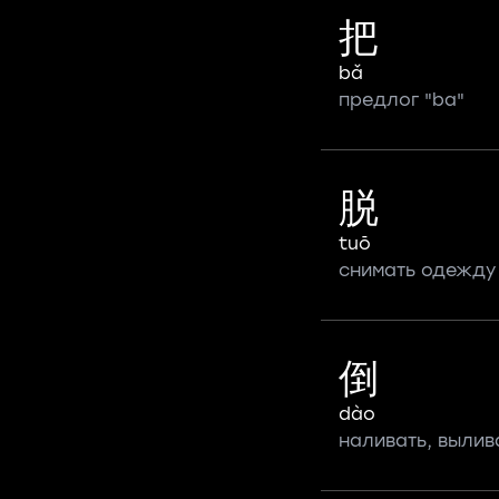
把
bǎ
предлог "ba"
脱
tuō
снимать одежду
倒
dào
наливать, вылив