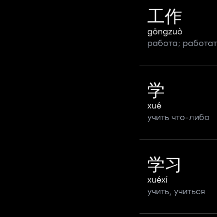
工作
gōngzuò
работа; работат
学
xué
учить что-либо
学习
xuéxí
учить, учиться