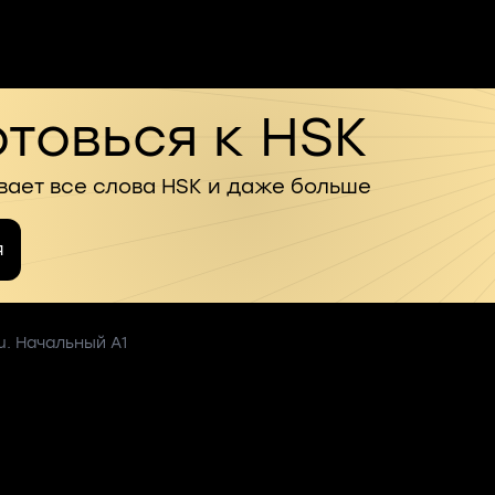
товься к HSK
вает все слова HSK и даже больше
я
u. Начальный A1