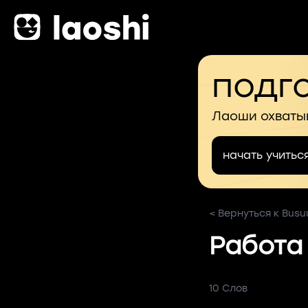
подго
Лаоши охваты
начать учитьс
< Вернуться к Busu
Работа
10 Слов