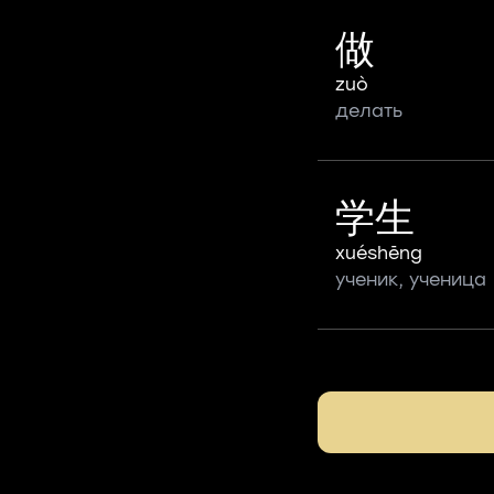
做
zuò
делать
学生
xuéshēng
ученик, ученица