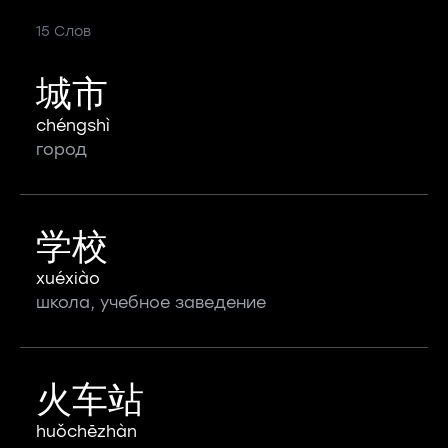
15 Слов
城市
chéngshì
город
学校
xuéxiào
школа, учебное заведение
火车站
huǒchēzhàn