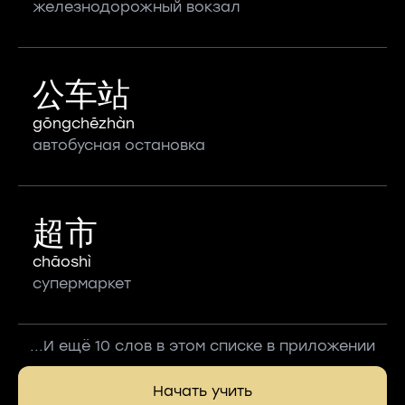
железнодорожный вокзал
公车站
gōngchēzhàn
автобусная остановка
超市
chāoshì
супермаркет
...И ещё 10 слов в этом списке в приложении
Начать учить