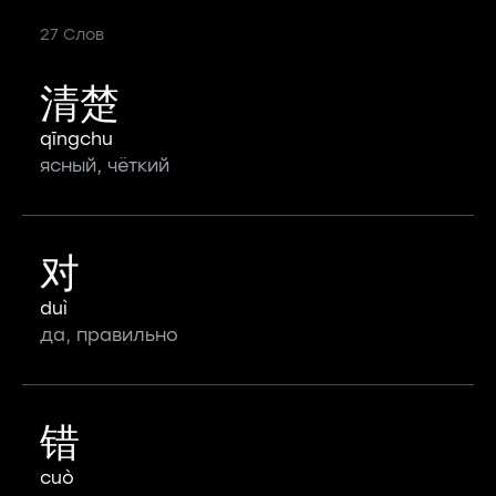
27 Слов
清楚
qīngchu
ясный, чёткий
对
duì
да, правильно
错
cuò