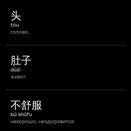
头
tóu
голова
肚子
dùzi
живот
不舒服
bù shūfu
нехорошо; нездоровится