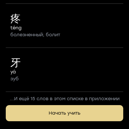
疼
téng
болезненный; болит
牙
yá
зуб
...И ещё 15 слов в этом списке в приложении
Начать учить