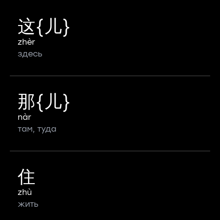
这{儿}
zhèr
здесь
那{儿}
nàr
там, туда
住
zhù
жить