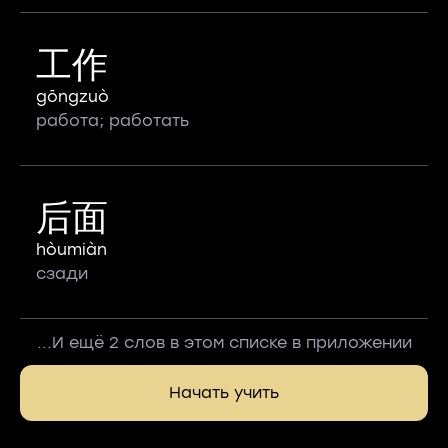
工作
gōngzuò
работа; работать
后面
hòumiàn
сзади
...И ещё 2 слов в этом списке в приложении
Начать учить