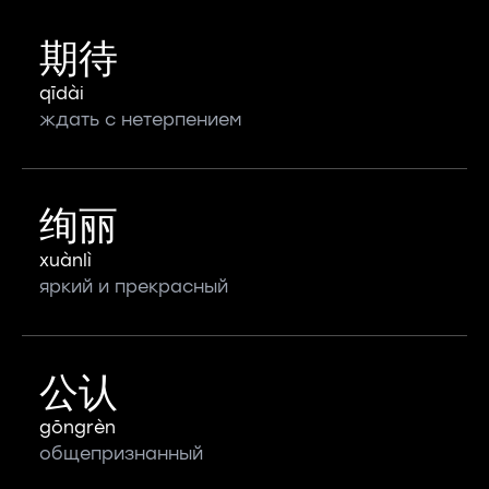
期待
qīdài
ждать с нетерпением
绚丽
xuànlì
яркий и прекрасный
公认
gōngrèn
общепризнанный