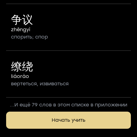
争议
zhēngyì
спорить; спор
缭绕
liáorào
вертеться, извиваться
...И ещё 79 слов в этом списке в приложении
Начать учить