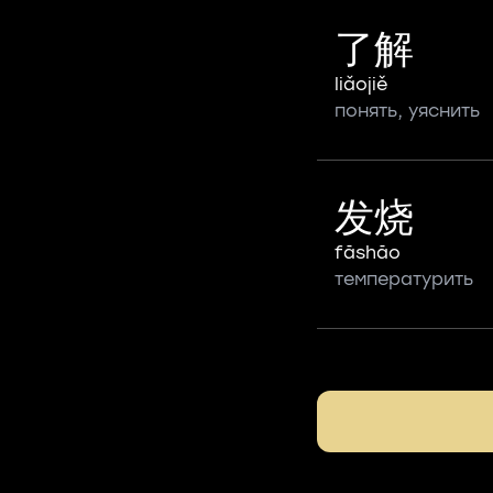
了解
liǎojiě
понять, уяснить
发烧
fāshāo
температурить