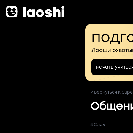
подго
Лаоши охваты
начать учитьс
< Вернуться к Supe
Общени
8 Слов