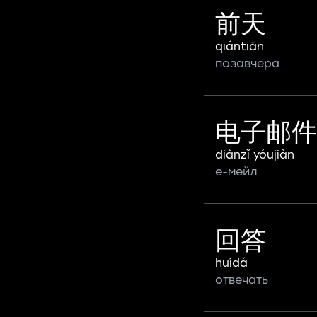
前天
qiántiān
позавчера
电子邮件
diànzǐ yóujiàn
е-мейл
回答
huídá
отвечать