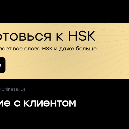
товься к HSK
вает все слова HSK и даже больше
я
rChinese. L4
е с клиентом