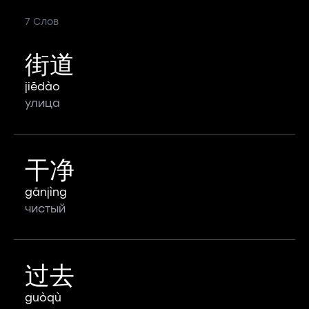
7 Слов
街道
jiēdào
улица
干净
gānjìng
чистый
过去
guòqù