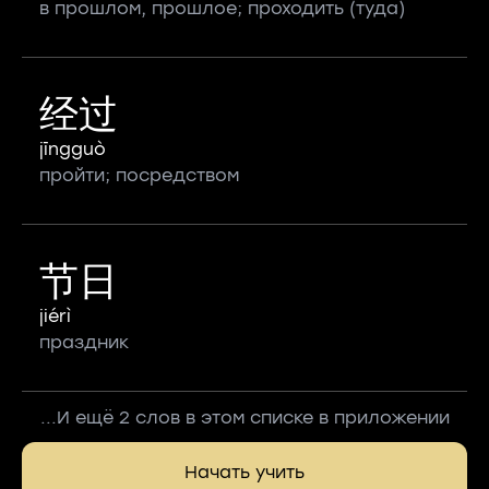
в прошлом, прошлое; проходить (туда)
经过
jīngguò
пройти; посредством
节日
jiérì
праздник
...И ещё 2 слов в этом списке в приложении
Начать учить