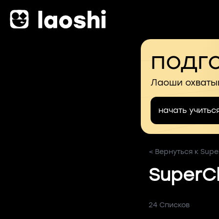
подго
Лаоши охваты
начать учитьс
< Вернуться к Supe
SuperCh
24 Списков