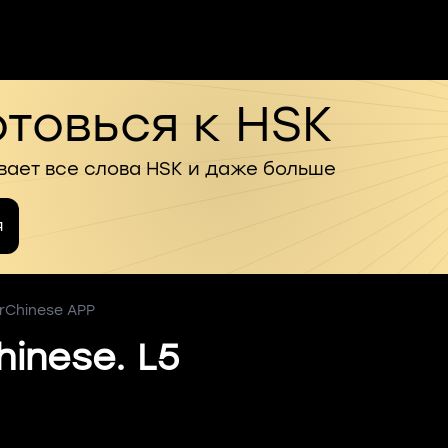
товься к HSK
вает все слова HSK и даже больше
я
rChinese APP
inese. L5