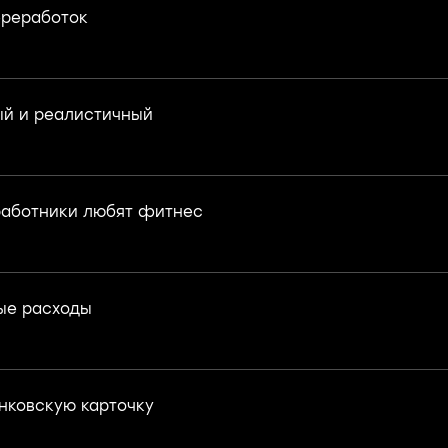
ереработок
й и реалистичный
аботники любят фитнес
ые расходы
нковскую карточку