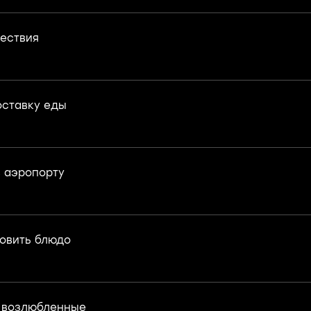
ествия
оставку еды
в аэропорту
товить блюдо
 возлюбленные