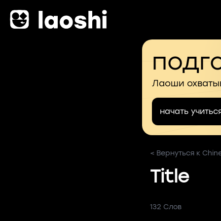
подго
Лаоши охваты
начать учитьс
< Вернуться к Chine
Title
132 Слов