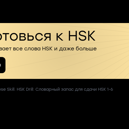
товься к HSK
вает все слова HSK и даже больше
я
se Skill. HSK Drill: Словарный запас для сдачи HSK 1-6