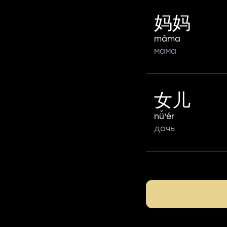
妈妈
māma
мама
女儿
nǚ'ér
дочь