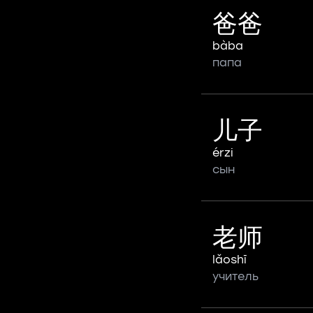
爸爸
bàba
папа
儿子
érzi
сын
老师
lǎoshī
учитель