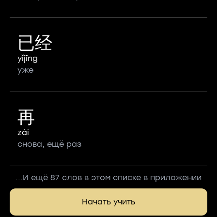
已经
yǐjīng
уже
再
zài
снова, ещё раз
...И ещё 87 слов в этом списке в приложении
Начать учить