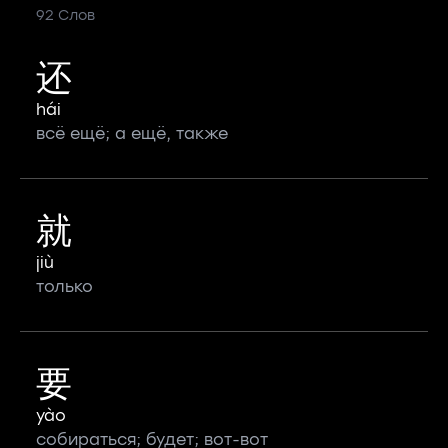
92 Слов
还
hái
всё ещё; а ещё, также
就
jiù
только
要
yào
собираться; будет; вот-вот