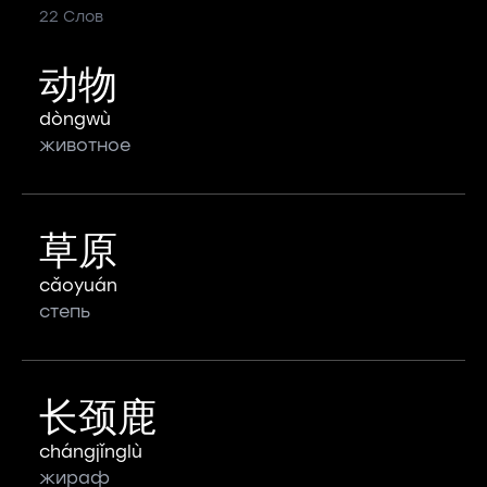
22 Слов
动物
dòngwù
животное
草原
cǎoyuán
степь
长颈鹿
chángjǐnglù
жираф