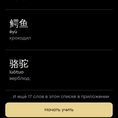
鳄鱼
èyú
крокодил
骆驼
luòtuo
верблюд
...И ещё 17 слов в этом списке в приложении
Начать учить