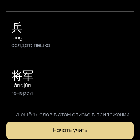
兵
bīng
солдат; пешка
将军
jiāngjūn
генерал
...И ещё 17 слов в этом списке в приложении
Начать учить