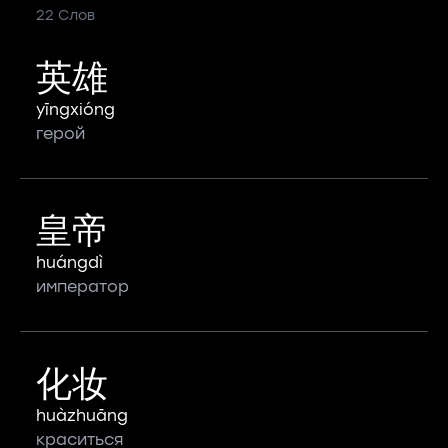
22 Слов
英雄
yīngxióng
герой
皇帝
huángdì
император
化妆
huàzhuāng
краситься