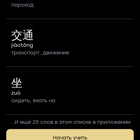
пароход
交通
jiāotōng
транспорт, движение
坐
zuò
сидеть, ехать на
...И ещё 25 слов в этом списке в приложении
Начать учить