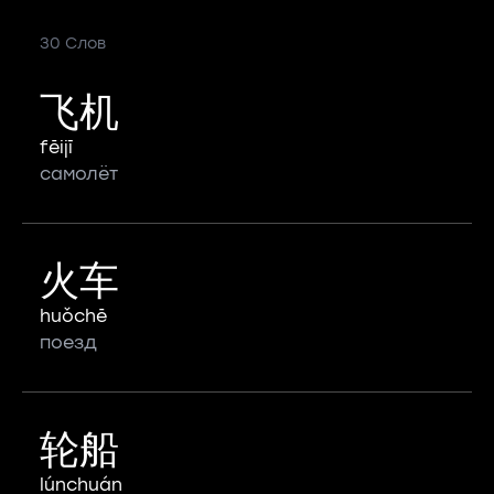
30 Слов
飞机
fēijī
самолёт
火车
huǒchē
поезд
轮船
lúnchuán