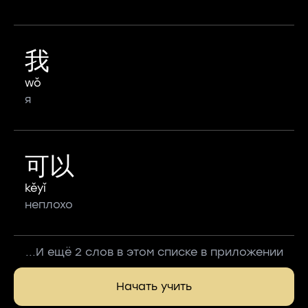
我
wǒ
я
可以
kěyǐ
неплохо
...И ещё 2 слов в этом списке в приложении
Начать учить