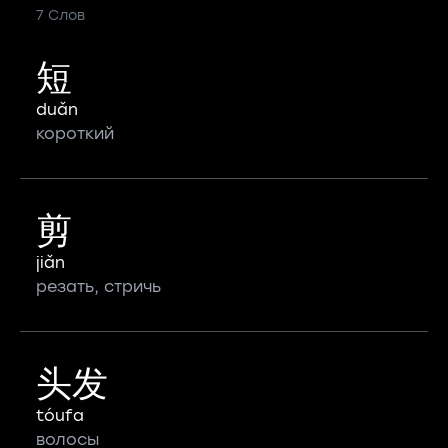
7 Слов
短
duǎn
короткий
剪
jiǎn
резать, стричь
头发
tóufa
волосы