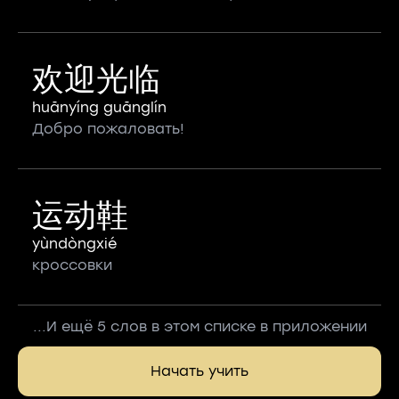
欢迎光临
huānyíng guānglín
Добро пожаловать!
运动鞋
yùndòngxié
кроссовки
...И ещё 5 слов в этом списке в приложении
Начать учить