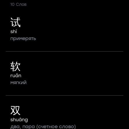
10 Слов
试
shì
примерять
软
ruǎn
мягкий
双
shuāng
два, пара (счетное слово)