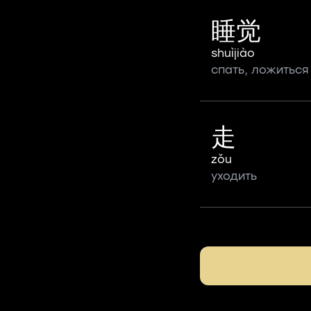
睡觉
shuìjiào
спать, ложиться
走
zǒu
уходить