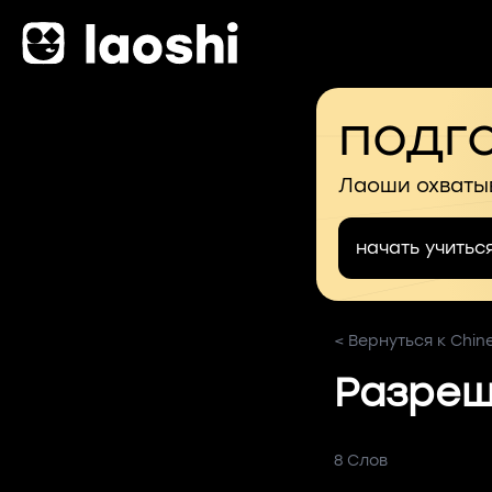
подго
Лаоши охваты
начать учитьс
< Вернуться к Chin
Разреш
8 Слов