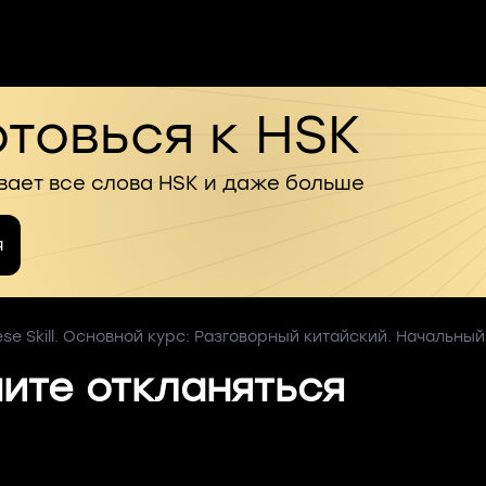
товься к HSK
вает все слова HSK и даже больше
я
ese Skill. Основной курс: Разговорный китайский. Начальный 
ите откланяться