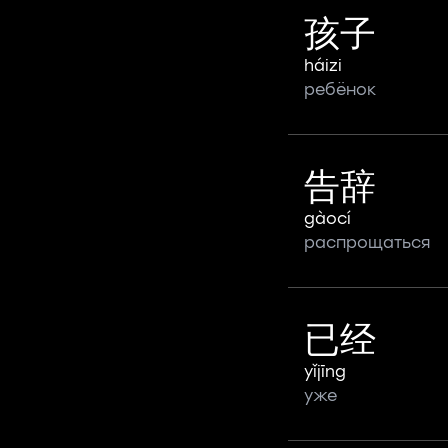
孩子
háizi
ребёнок
告辞
gàocí
распрощаться
已经
yǐjīng
уже