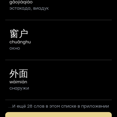
gāojiàqiáo
эстакада, виадук
窗户
chuānghu
окно
外面
wàimiàn
снаружи
...И ещё 28 слов в этом списке в приложении