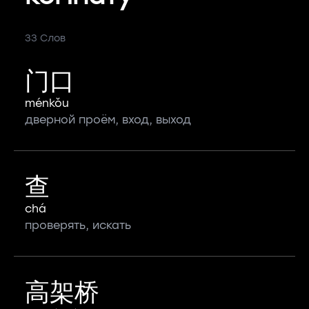
33 Слов
门口
ménkǒu
дверной проём, вход, выход
查
chá
проверять, искать
高架桥