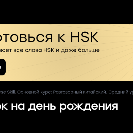
товься к HSK
вает все слова HSK и даже больше
я
ese Skill. Основной курс: Разговорный китайский. Средний у
к на день рождения