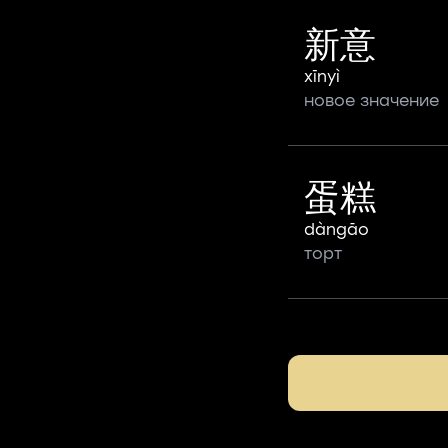
新意
xīnyì
новое значение
蛋糕
dàngāo
торт