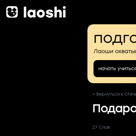
подго
Лаоши охваты
начать учитьс
< Вернуться к Chin
Подаро
27 Слов