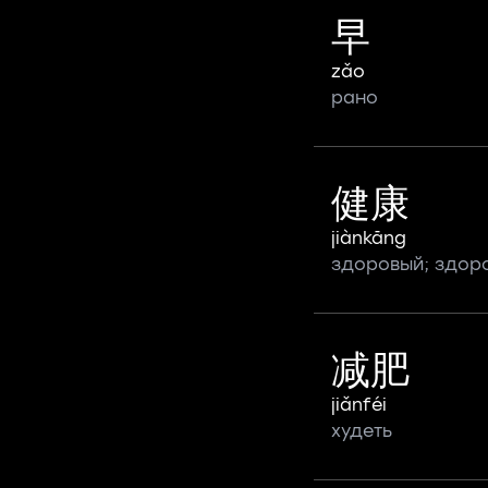
早
zǎo
рано
健康
jiànkāng
здоровый; здор
减肥
jiǎnféi
худеть