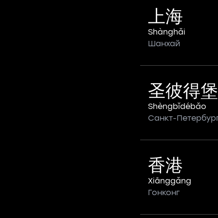
上海
Shànghǎi
Шанхай
圣彼得堡
Shèngbǐdébǎo
Санкт-Петербур
香港
Xiānggǎng
Гонконг