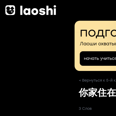
подго
Лаоши охваты
начать учитьс
< Вернуться к 5-й к
你家住在
3 Слов