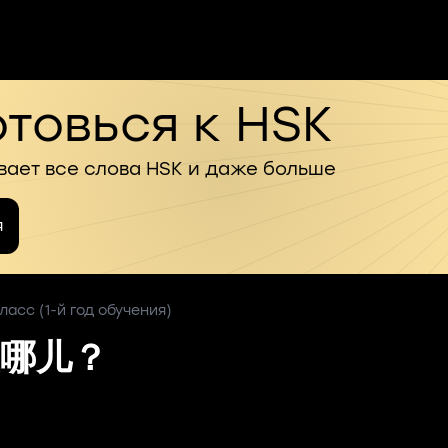
товься к HSK
вает все слова HSK и даже больше
я
ласс (1-й год обучения)
哪儿？