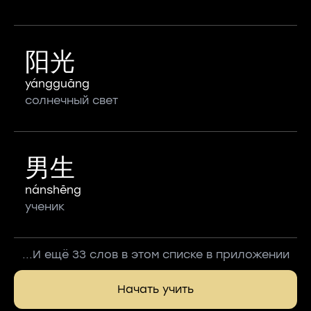
阳光
yángguāng
солнечный свет
男生
nánshēng
ученик
...И ещё 33 слов в этом списке в приложении
Начать учить