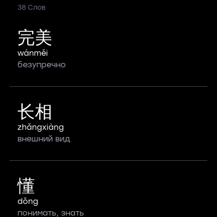
38 Слов
完美
wánměi
безупречно
长相
zhǎngxiàng
внешний вид
懂
dǒng
понимать, знать