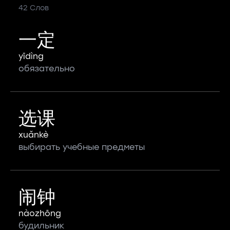
42 Слов
一定
yīdìng
обязательно
选课
xuǎnkè
выбирать учебные предметы
闹钟
nàozhōng
будильник