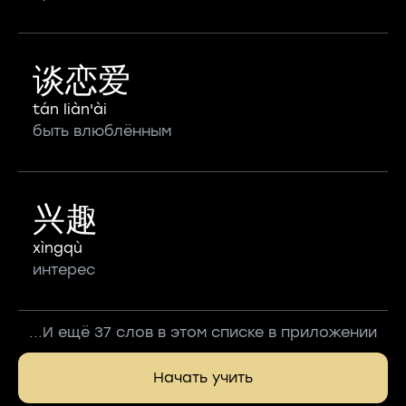
谈恋爱
tán liàn'ài
быть влюблённым
兴趣
xìngqù
интерес
...И ещё 37 слов в этом списке в приложении
Начать учить