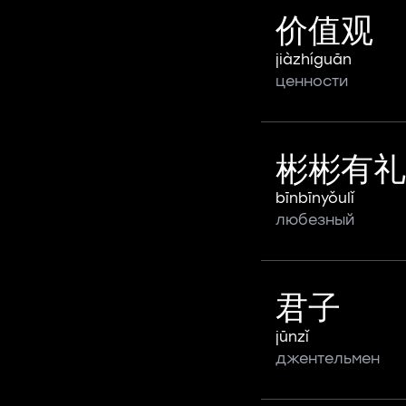
价值观
jiàzhíguān
ценности
彬彬有礼
bīnbīnyǒulǐ
любезный
君子
jūnzǐ
джентельмен