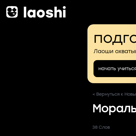
подго
Лаоши охваты
начать учитьс
< Вернуться к Новы
Мораль
38 Слов