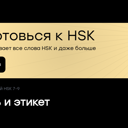
товься к HSK
вает все слова HSK и даже больше
я
й HSK 7-9
 и этикет