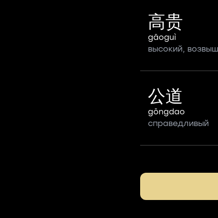
高贵
gāoguì
высокий, возвы
公道
gōngdao
справедливый