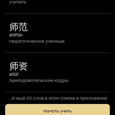
учитель
师范
shīfàn
педагогическое училище
师资
shīzī
преподавательские кадры
...И ещё 20 слов в этом списке в приложении
Начать учить