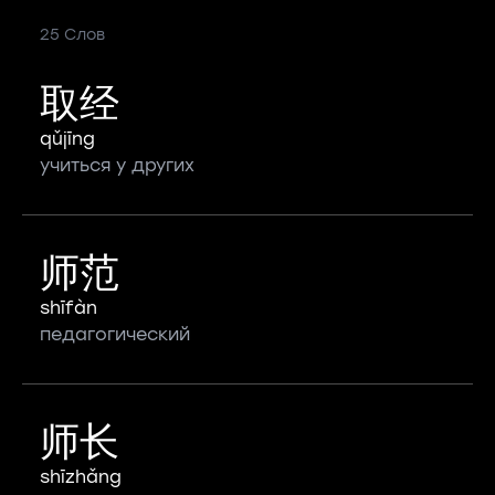
25 Слов
取经
qǔjīng
учиться у других
师范
shīfàn
педагогический
师长
shīzhǎng