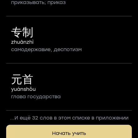
приказывать; приказ
专制
zhuānzhì
самодержавие, деспотизм
元首
yuánshǒu
глава государства
...И ещё 32 слов в этом списке в приложении
Начать учить