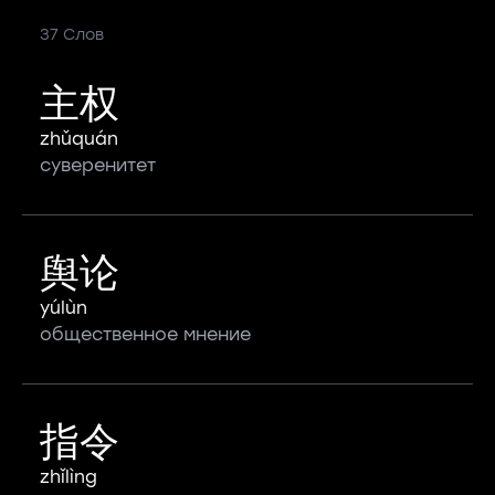
37 Слов
主权
zhǔquán
суверенитет
舆论
yúlùn
общественное мнение
指令
zhǐlìng