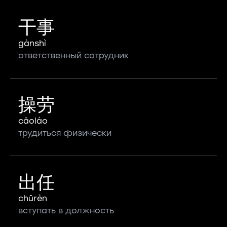
干事
gànshì
ответственный сотрудник
操劳
cāoláo
трудиться физически
出任
chūrèn
вступать в должность