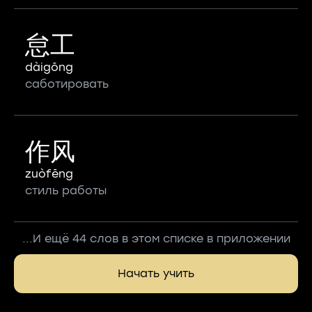
怠工
dàigōng
саботировать
作风
zuòfēng
стиль работы
...И ещё 44 слов в этом списке в приложении
Начать учить