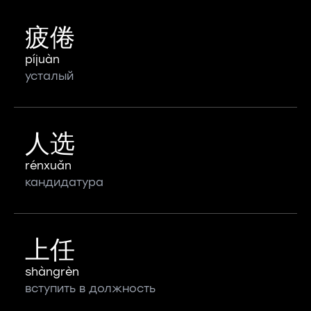
疲倦
píjuàn
усталый
人选
rénxuǎn
кандидатура
上任
shàngrèn
вступить в должность