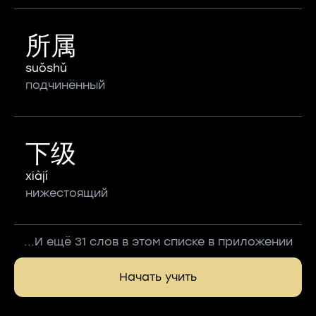
所属
suǒshǔ
подчинённый
下级
xiàjí
нижестоящий
...И ещё 31 слов в этом списке в приложении
Начать учить