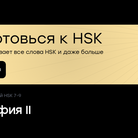
товься к HSK
вает все слова HSK и даже больше
я
й HSK 7-9
ия II