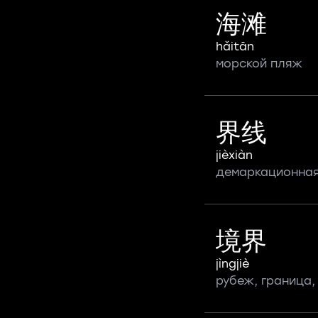
海滩
hǎitān
морской пляж
界线
jièxiàn
демаркационная
境界
jìngjiè
рубеж, граница