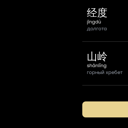
经度
jīngdù
долгота
山岭
shānlǐng
горный хребет