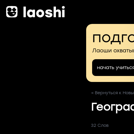
подго
Лаоши охваты
начать учитьс
< Вернуться к Новы
Географ
32 Слов