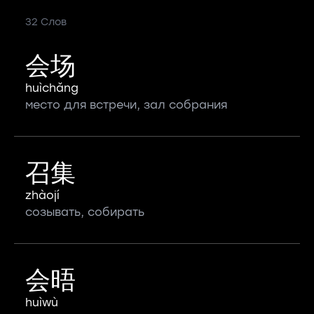
32 Слов
会场
huìchǎng
место для встречи, зал собрания
召集
zhàojí
созывать, собирать
会晤
huìwù