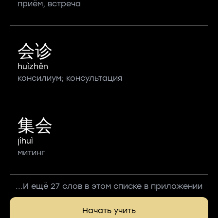
приём, встреча
会诊
huìzhěn
консилиум; консультация
集会
jíhuì
митинг
...И ещё 27 слов в этом списке в приложении
Начать учить