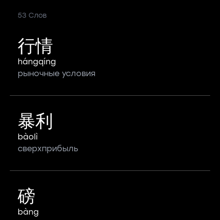
53 Слов
行情
hángqíng
рыночные условия
暴利
bàolì
сверхприбыль
磅
bàng