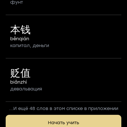
фунт
本钱
běnqián
капитал, деньги
贬值
biǎnzhí
девальвация
...И ещё 48 слов в этом списке в приложении
Начать учить