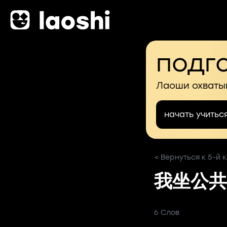
подго
Лаоши охваты
начать учитьс
< Вернуться к 5-й к
我坐公共
6 Слов