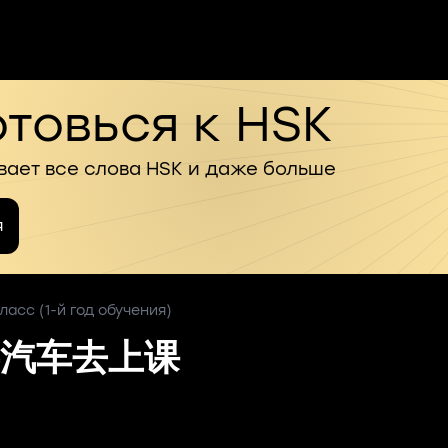
товься к HSK
вает все слова HSK и даже больше
я
ласс (1-й год обучения)
汽车去上课