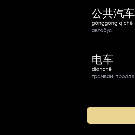
公共汽车
gōnggòng qìchē
автобус
电车
diànchē
трамвай, тролле