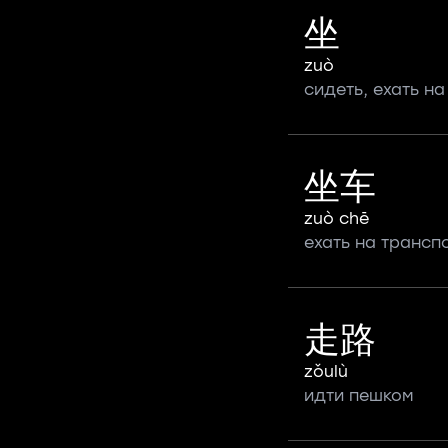
坐
zuò
сидеть, ехать на
坐车
zuò chē
ехать на трансп
走路
zǒulù
идти пешком