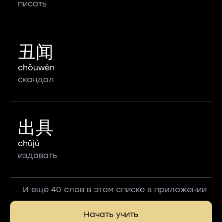
писать
丑闻
chǒuwén
скандал
出具
chūjù
издавать
...И ещё 40 слов в этом списке в приложении
Начать учить