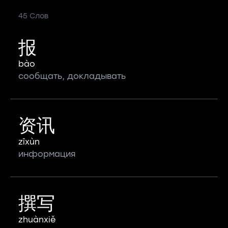
45 Слов
报
bào
сообщать, докладывать
资讯
zīxùn
информация
撰写
zhuànxiě