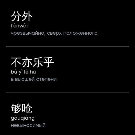
分外
fènwài
чрезвычайно, сверх положенного
不亦乐乎
bù yì lè hū
в высшей степени
够呛
gòuqiàng
невыносимый