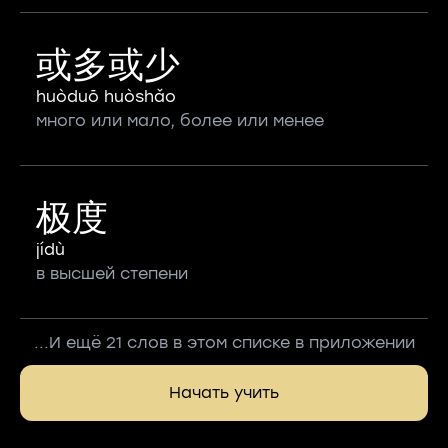
或多或少
huòduō huòshǎo
много или мало, более или менее
极度
jídù
в высшей степени
...И ещё 21 слов в этом списке в приложении
Начать учить