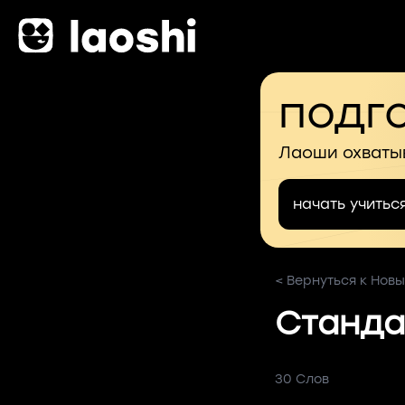
подго
Лаоши охваты
начать учитьс
< Вернуться к Новы
Станда
30 Слов