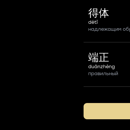
得体
détǐ
надлежащим обр
端正
duānzhèng
правильный