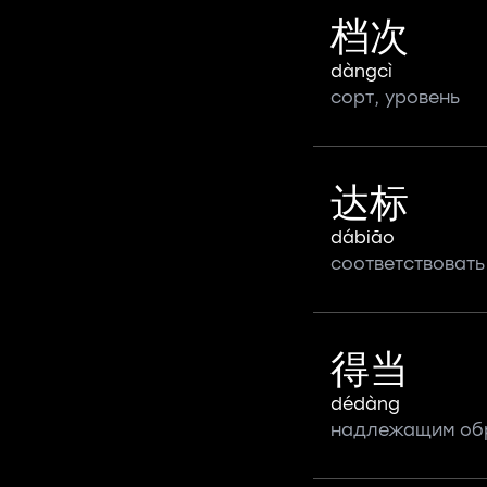
档次
dàngcì
сорт, уровень
达标
dábiāo
соответствовать
得当
dédàng
надлежащим об