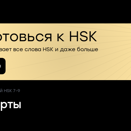
товься к HSK
вает все слова HSK и даже больше
я
й HSK 7-9
рты